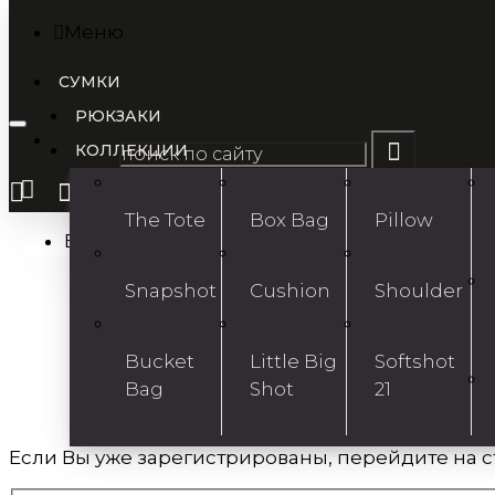
Меню
СУМКИ
Меню
РЮКЗАКИ
Ваша корзина
КОЛЛЕКЦИИ
Главная
Быстрая регистрация
The Tote
Box Bag
Pillow
Ваша корзина пуста!
Snapshot
Cushion
Shoulder
Bucket
Little Big
Softshot
Bag
Shot
21
Если Вы уже зарегистрированы, перейдите на 